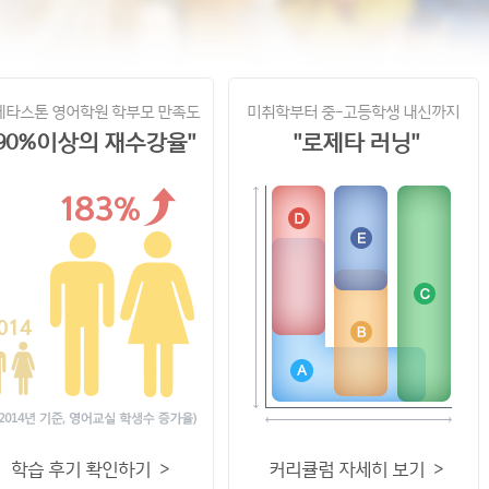
제타스톤 영어학원 학부모 만족도
미취학부터 중-고등학생 내신까지
"90%이상의 재수강율"
"로제타 러닝"
학습 후기 확인하기 >
커리큘럼 자세히 보기 >